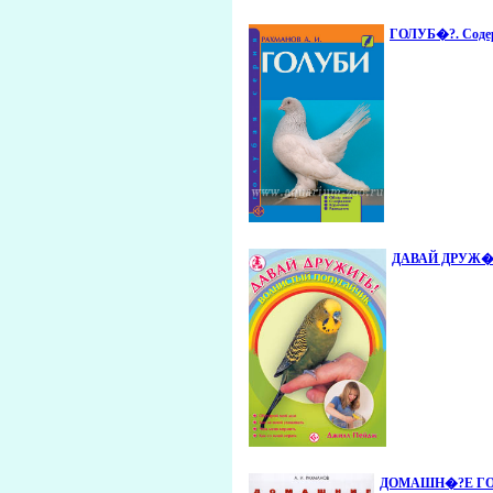
ГОЛУБ�?. Содерж
ДАВАЙ ДРУЖ�?Т
ДОМАШН�?Е ГОЛУБ