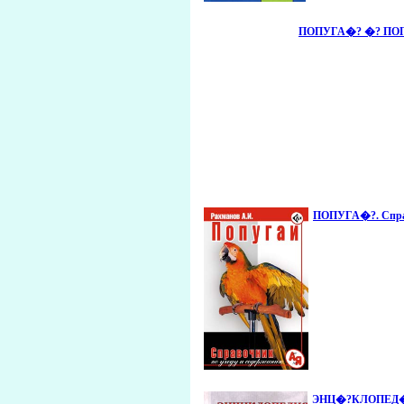
ПОПУГА�? �? ПОП
ПОПУГА�?. Справ
ЭНЦ�?КЛОПЕД�?