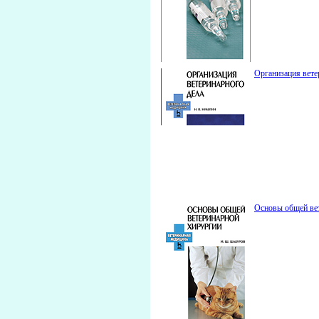
Организация вете
Основы общей вет